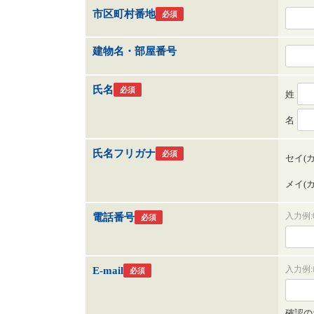
市区町村番地
必須
建物名・部屋番号
氏名
必須
姓
名
氏名フリガナ
必須
セイ(
メイ(
入力例:0
電話番号
必須
入力例:fo
E-mail
必須
確認の