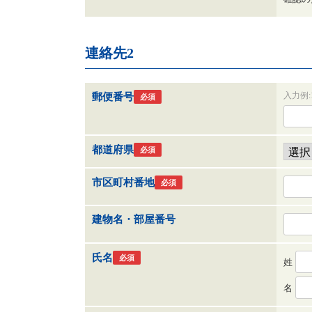
連絡先2
入力例:1
郵便番号
必須
都道府県
必須
市区町村番地
必須
建物名・部屋番号
氏名
必須
姓
名