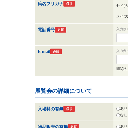
氏名フリガナ
必須
セイ(
メイ(
入力例:0
電話番号
必須
入力例:fo
E-mail
必須
確認の
展覧会の詳細について
あり
入場料の有無
必須
なし
あり
物品販売の有無
必須