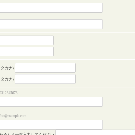
カタカナ)
カタカナ)
312345678
o@example.com
ためもう一度入力してください