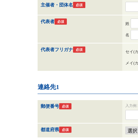
主催者・団体名
必須
代表者
必須
姓
名
代表者フリガナ
必須
セイ(
メイ(
連絡先1
入力例:1
郵便番号
必須
都道府県
必須