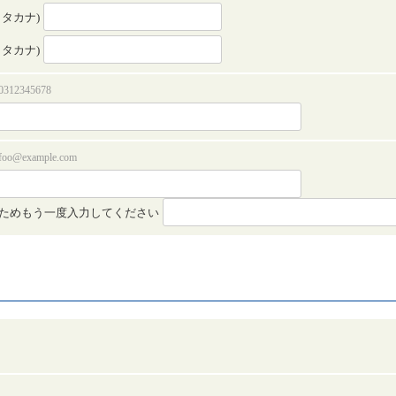
カタカナ)
カタカナ)
312345678
o@example.com
ためもう一度入力してください