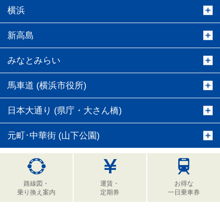
横浜
新高島
みなとみらい
馬車道 (横浜市役所)
日本大通り (県庁・大さん橋)
元町･中華街 (山下公園)
路線図・
運賃・
お得な
乗り換え案内
定期券
一日乗車券