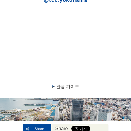
@tcc.yokohama
관광 가이드
Share
Share