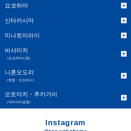
요코하마
신타카시마
미나토미라이
바샤미치
（요코하마시청）
니혼오도리
（현청・오산바시）
모토마치・추카가이
（야마시타공원）
Instagram