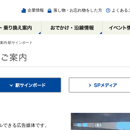
企業情報
落し物・お忘れ物をした方
よくある
ご案内-駅サインボード
チェック
の
ICカード
相互直通路線図
エリア別周辺スポット
各駅の乗降人員と
みなとみらい駅
割引制度
乗り換え案内
みなとみらい線時間
馬車道駅
広告・出店・催事スペ
横浜・渋谷方面
横浜・渋谷方面
ースのご案内
元町・中華街方面
元町・中華街方面
ルできる広告媒体です。