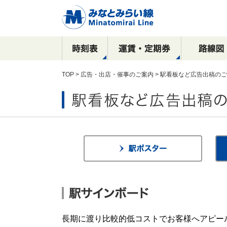
TOP
>
広告・出店・催事のご案内
> 駅看板など広告出稿の
駅看板など
運賃
全路線マップ
目的別で探す！
横浜駅
乗車券の種類
停車駅・所要時間
沿線周辺おすすめ
駅構内における
新高島駅
広告出稿のご案内
観光スポット案内
ご案内
コース
催事物販のご案内
元町・中華街方面
横浜・渋谷方面
駅ポスター
元町・中華街方面
駅サインボード
SPメディア
デジタルサイネージ
長期に渡り比較的低コストでお客様へアピー