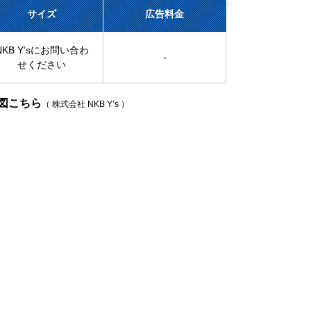
サイズ
広告料金
NKB Y’sにお問い合わ
-
せください
図こちら
（ 株式会社 NKB Y’s ）