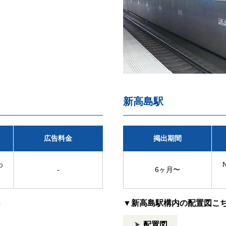
新高島駅
広告料金
掲出期間
わ
-
6ヶ月〜
▼新高島駅構内の配置図こ
 ）
配置図