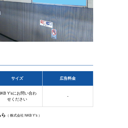
サイズ
広告料金
NKB Y’sにお問い合わ
-
せください
ちら
（ 株式会社 NKB Y’s ）