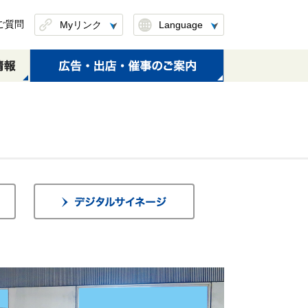
ご質問
Myリンク
Language
このページを保存
したリンクを削除
定期券のお取扱い
S-TRAINのご案内
日本大通り駅
元町･中華街駅
(区間変更・払戻し)
横浜・渋谷方面
横浜・渋谷方面
元町・中華街方面