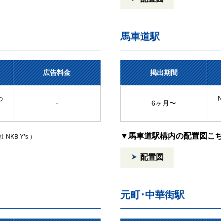
馬車道駅
広告料金
掲出期間
わ
-
6ヶ月〜
▼馬車道駅構内の配置図こ
 NKB Y’s ）
配置図
元町･中華街駅