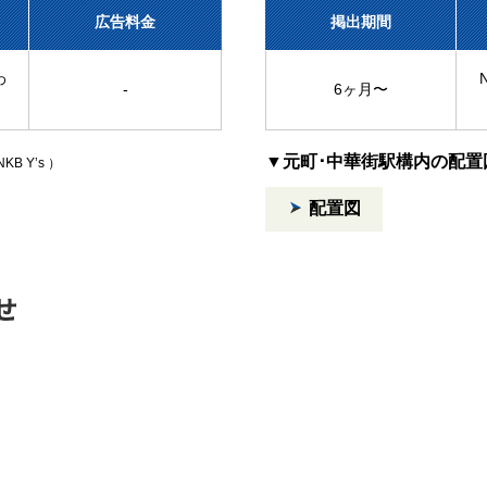
広告料金
掲出期間
わ
-
6ヶ月〜
▼元町･中華街駅構内の配置
KB Y’s ）
配置図