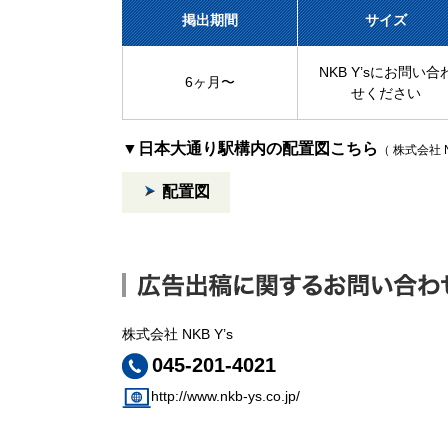
掲出期間
サイズ
NKB Y’sにお問い合
6ヶ月〜
せください
▼日本大通り駅構内の配置図こちら
（ 株式会社 N
配置図
株式会社 NKB Y’s
045-201-4021
http://www.nkb-ys.co.jp/