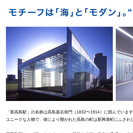
「新高島駅」の名称は高島嘉右衛門（1832〜1914）に因んで
ユニークな人物で、彼により開かれた高島の町は新興港町にふさわ