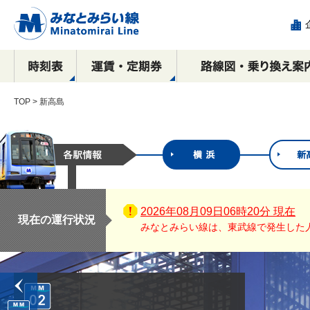
TOP
> 新高島
駅看板など
運賃
全路線マップ
目的別で探す！
横浜駅
乗車券の種類
停車駅・所要時間の
沿線周辺おすすめ
駅構内における
新高島駅
IC
相互
エリ
各駅
み
広告出稿のご案内
観光スポット案内
ご案内
コース
催事物販のご案内
広告
元町・中華街方面
横浜・渋谷方面
横浜
2026年08月09日06時20分 現在
ース
駅ポスター
現在の運行状況
みなとみらい線は、東武線で発生した
元町・中華街方面
元町
駅サインボード
SPメディア
デジタルサイネージ