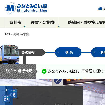
TOP
> 元町･中華街
駅看板など
運賃
全路線マップ
目的別で探す！
横浜駅
乗車券の種類
停車駅・所要時間の
沿線周辺おすすめ
駅構内における
新高島駅
IC
相互
エリ
各駅
み
広告出稿のご案内
観光スポット案内
ご案内
コース
催事物販のご案内
広告
元町・中華街方面
横浜・渋谷方面
横浜
現在の運行状況
みなとみらい線は、平常通り運行
ース
駅ポスター
元町・中華街方面
元町
駅サインボード
SPメディア
デジタルサイネージ