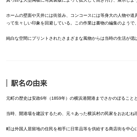
ホームの壁面や天井には街並み、コンコースには等身大の人物や道
って生々しい印象を回避している。この作業は書物の編集のようで
純白な空間にプリントされたさまざまな風物からは当時の生活が偲
元町の歴史は安政6年（1859年）の横浜港開港までさかのぼること
当時、開港場を建設するため、元々あった横浜村の民家をおおむね
町は外国人居留地の住民を相手に日常品等を供給する商店街を中心