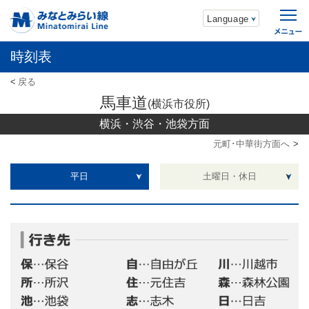
Language
時刻表
戻る
馬車道
(横浜市役所)
横浜・渋谷・池袋方面
元町･中華街方面へ
平日
土曜日・休日