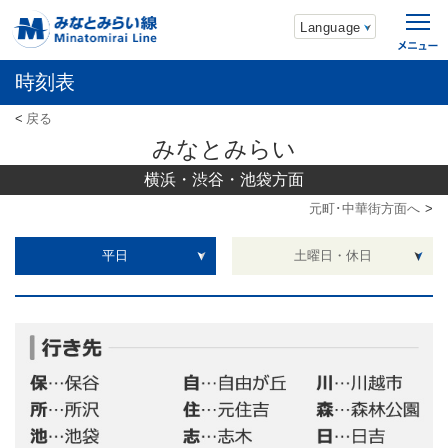
Language
時刻表
戻る
みなとみらい
横浜・渋谷・池袋方面
元町･中華街方面へ
平日
土曜日・休日