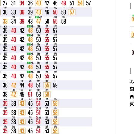
み
副
西
東
み