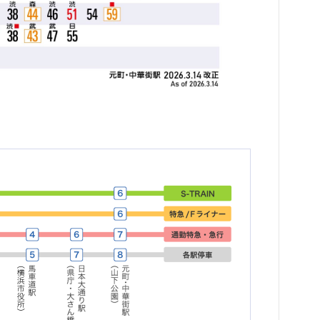
西
元
渋
入