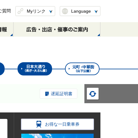
ご質問
Myリンク
Language
このページを保存
したリンクを削除
定期券のお取扱い
S-TRAINのご案内
日本大通り駅
元町･中華街駅
(区間変更・払戻し)
横浜・渋谷方面
横浜・渋谷方面
遅延証明書
元町・中華街方面
お得な一日乗車券