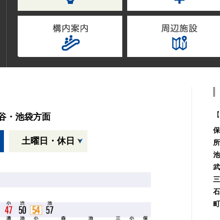
【
谷・池袋方面
保
土曜日・休日
所
池
武
三
石
町