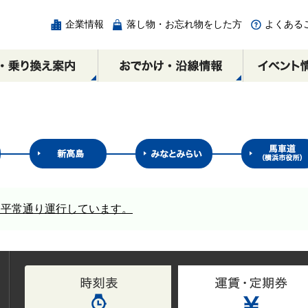
企業情報
落し物・お忘れ物をした方
よくある
チェック
の
ICカード
相互直通路線図
エリア別周辺スポット
各駅の乗降人員と
みなとみらい駅
割引制度
乗り換え案内
みなとみらい線時間
馬車道駅
広告・出店・催事スペ
横浜・渋谷方面
横浜・渋谷方面
、平常通り運行しています。
ースのご案内
元町・中華街方面
元町・中華街方面