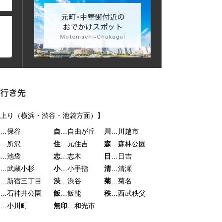
上り（横浜・渋谷・池袋方面）】
…保谷
自
…自由が丘
川
…川越市
…所沢
住
…元住吉
森
…森林公園
…池袋
志
…志木
日
…日吉
…武蔵小杉
小
…小手指
清
…清瀬
…新宿三丁目
渋
…渋谷
菊
…菊名
…石神井公園
飯
…飯能
秩
…西武秩父
…小川町
無印
…和光市