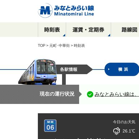
TOP
>
元町･中華街
> 時刻表
駅看板など
運賃
全路線マップ
目的別で探す！
横浜駅
乗車券の種類
停車駅・所要時間
沿線周辺おすすめ
駅構内における
新高島駅
広告出稿のご案内
観光スポット案内
ご案内
コース
催事物販のご案内
元町・中華街方面
横浜・渋谷方面
現在の運行状況
みなとみらい線は
駅ポスター
元町・中華街方面
駅サインボード
SPメディア
今日のお天気
デジタルサイネージ
26.1℃