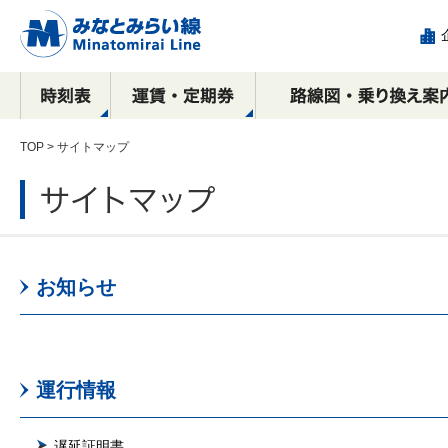
TOP
> サイトマップ
駅看板など
運賃
全路線マップ
目的別で探す！
横浜駅
乗車券の種類
停車駅・所要時間の
沿線周辺おすすめ
駅構内における
新高島駅
IC
相互
エリ
各駅
み
広告出稿のご案内
お知らせ
観光スポット案内
ご案内
コース
催事物販のご案内
広告
元町・中華街方面
横浜・渋谷方面
横浜
ース
駅ポスター
元町・中華街方面
元町
駅サインボード
SPメディア
運行情報
デジタルサイネージ
遅延証明書