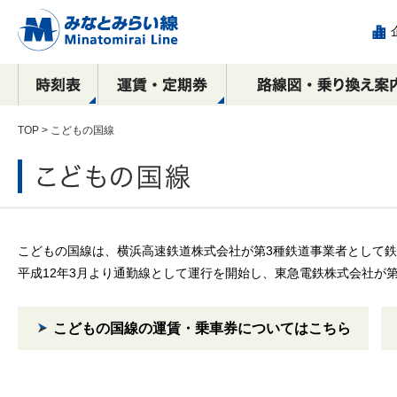
TOP
> こどもの国線
駅看板など
運賃
全路線マップ
目的別で探す！
横浜駅
乗車券の種類
停車駅・所要時間の
沿線周辺おすすめ
駅構内における
新高島駅
IC
相互
エリ
各駅
み
こどもの国線は、横浜高速鉄道株式会社が第3種鉄道事業者として
広告出稿のご案内
観光スポット案内
ご案内
コース
催事物販のご案内
広告
元町・中華街方面
横浜・渋谷方面
横浜
ース
平成12年3月より通勤線として運行を開始し、東急電鉄株式会社が
駅ポスター
元町・中華街方面
元町
駅サインボード
SPメディア
こどもの国線の運賃・乗車券についてはこちら
デジタルサイネージ