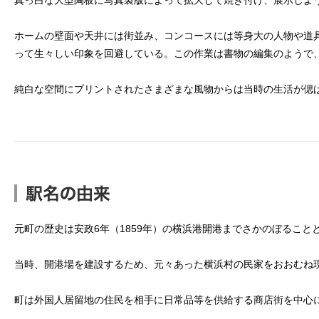
ホームの壁面や天井には街並み、コンコースには等身大の人物や道
って生々しい印象を回避している。この作業は書物の編集のようで
純白な空間にプリントされたさまざまな風物からは当時の生活が偲
元町の歴史は安政6年（1859年）の横浜港開港までさかのぼること
当時、開港場を建設するため、元々あった横浜村の民家をおおむね
町は外国人居留地の住民を相手に日常品等を供給する商店街を中心