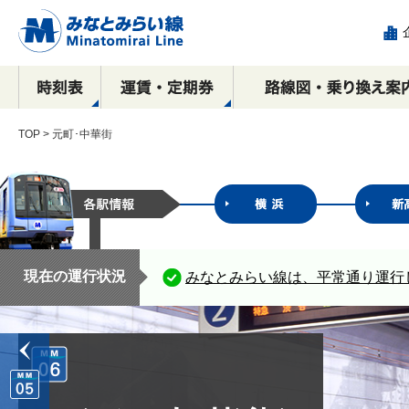
TOP
> 元町･中華街
駅看板など
運賃
全路線マップ
目的別で探す！
横浜駅
乗車券の種類
停車駅・所要時間の
沿線周辺おすすめ
駅構内における
新高島駅
IC
相互
エリ
各駅
み
広告出稿のご案内
観光スポット案内
ご案内
コース
催事物販のご案内
広告
元町・中華街方面
横浜・渋谷方面
横浜
現在の運行状況
みなとみらい線は、平常通り運行
ース
駅ポスター
元町・中華街方面
元町
駅サインボード
SPメディア
デジタルサイネージ