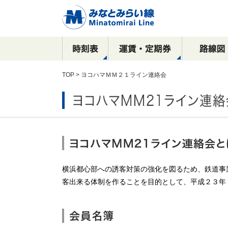
TOP
> ヨコハマＭＭ２１ライン連絡会
駅看板など
運賃
全路線マップ
目的別で探す！
横浜駅
乗車券の種類
停車駅・所要時間
沿線周辺おすすめ
駅構内における
新高島駅
広告出稿のご案内
観光スポット案内
ご案内
コース
催事物販のご案内
元町・中華街方面
横浜・渋谷方面
駅ポスター
元町・中華街方面
横浜都心部への誘客対策の強化を図るため、鉄道事
駅サインボード
客出来る体制を作ることを目的として、平成２３年
SPメディア
デジタルサイネージ