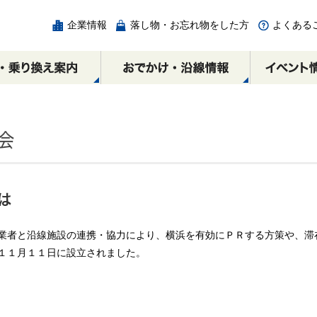
企業情報
落し物・お忘れ物をした方
よくある
チェック
の
ICカード
相互直通路線図
エリア別周辺スポット
各駅の乗降人員と
みなとみらい駅
割引制度
乗り換え案内
みなとみらい線時間
馬車道駅
広告・出店・催事スペ
横浜・渋谷方面
横浜・渋谷方面
ースのご案内
元町・中華街方面
元町・中華街方面
業者と沿線施設の連携・協力により、横浜を有効にＰＲする方策や、滞
１１月１１日に設立されました。