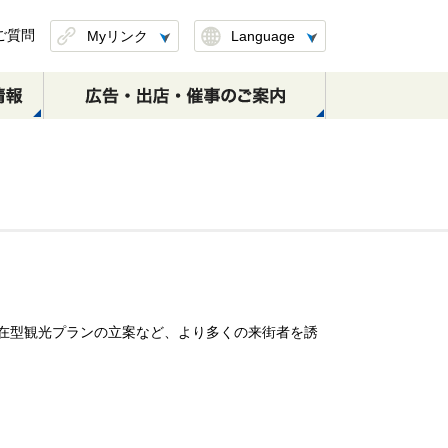
ご質問
Myリンク
Language
このページを保存
したリンクを削除
定期券のお取扱い
S-TRAINのご案内
日本大通り駅
元町･中華街駅
(区間変更・払戻し)
横浜・渋谷方面
横浜・渋谷方面
元町・中華街方面
在型観光プランの立案など、より多くの来街者を誘