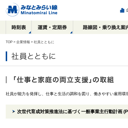
TOP
>
企業情報
> 社員とともに
駅看板など
運賃
全路線マップ
目的別で探す！
横浜駅
乗車券の種類
停車駅・所要時間の
沿線周辺おすすめ
駅構内における
新高島駅
IC
相互
エリ
各駅
み
広告出稿のご案内
観光スポット案内
ご案内
コース
催事物販のご案内
広告
元町・中華街方面
横浜・渋谷方面
横浜
ース
駅ポスター
社員が能力を発揮し、仕事と生活の調和を図り、働きやすい雇用環
元町・中華街方面
元町
駅サインボード
SPメディア
次世代育成対策推進法に基づく一般事業主行動計画 (PD
デジタルサイネージ