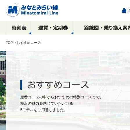
TOP
> おすすめコース
駅看板など
運賃
全路線マップ
目的別で探す！
横浜駅
乗車券の種類
停車駅・所要時間の
沿線周辺おすすめ
駅構内における
新高島駅
IC
相互
エリ
各駅
み
広告出稿のご案内
観光スポット案内
ご案内
コース
催事物販のご案内
広告
元町・中華街方面
横浜・渋谷方面
横浜
ース
駅ポスター
元町・中華街方面
元町
定番コースの中からおすすめの特別コースまで、
駅サインボード
横浜の魅力を感じていただける
SPメディア
5モデルをご用意しました。
デジタルサイネージ