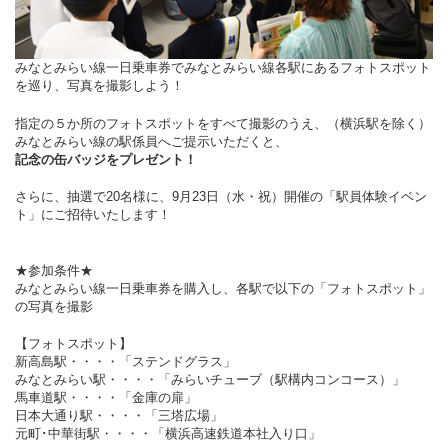
みなとみらい線一日乗車券でみなとみらい線各駅にあるフォトスポット
を巡り、写真を撮影しよう！
指定の５か所のフォトスポットをすべて撮影のうえ、（横浜駅を除く）
みなとみらい線の駅係員へご提示いただくと、
記念の缶バッジをプレゼント！
さらに、抽選で20名様に、9月23日（水・祝）開催の「駅員体験イベン
ト」にご招待いたします！
★参加条件★
みなとみらい線一日乗車券を購入し、各駅で以下の「フォトスポット」
の写真を撮影
【フォトスポット】
新高島駅・・・・「ステンドグラス」
みなとみらい駅・・・・「みらいチューブ（駅構内コンコース）」
馬車道駅・・・・「金庫の扉」
日本大通り駅・・・・「三塔広場」
元町･中華街駅・・・・「横浜高速鉄道本社入り口」