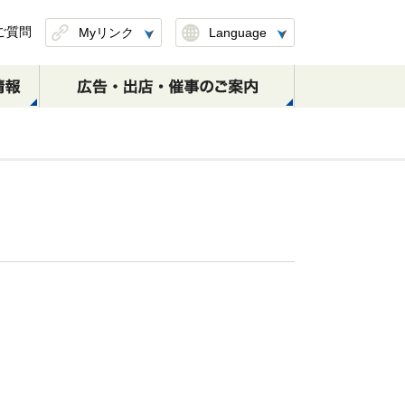
ご質問
Myリンク
Language
このページを保存
したリンクを削除
定期券のお取扱い
S-TRAINのご案内
日本大通り駅
元町･中華街駅
(区間変更・払戻し)
横浜・渋谷方面
横浜・渋谷方面
元町・中華街方面