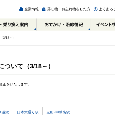
企業情報
落し物・お忘れ物をした方
よくある
3/18～）
チェック
ついて（3/18～）
の
ICカード
相互直通路線図
エリア別周辺スポット
各駅の乗降人員と
みなとみらい駅
割引制度
乗り換え案内
みなとみらい線時間
馬車道駅
広告・出店・催事スペ
横浜・渋谷方面
横浜・渋谷方面
ースのご案内
ヤ改正をいたします。
元町・中華街方面
元町・中華街方面
車道駅
日本大通り駅
元町･中華街駅