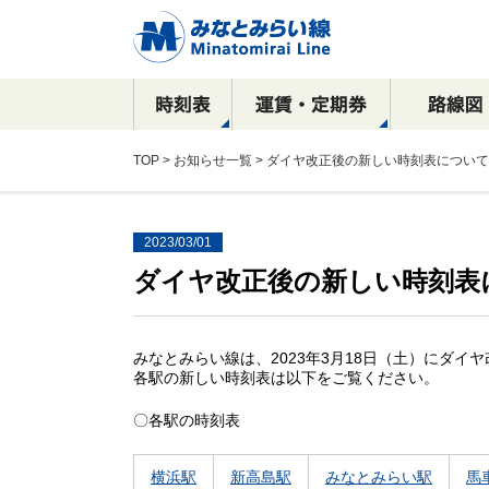
TOP
>
お知らせ一覧
> ダイヤ改正後の新しい時刻表について（
2023/03/01
ダイヤ改正後の新しい時刻表に
駅看板など
運賃
全路線マップ
目的別で探す！
横浜駅
乗車券の種類
停車駅・所要時間
沿線周辺おすすめ
駅構内における
新高島駅
広告出稿のご案内
観光スポット案内
ご案内
コース
催事物販のご案内
元町・中華街方面
横浜・渋谷方面
駅ポスター
みなとみらい線は、2023年3月18日（土）にダイ
元町・中華街方面
駅サインボード
各駅の新しい時刻表は以下をご覧ください。
SPメディア
〇各駅の時刻表
デジタルサイネージ
横浜駅
新高島駅
みなとみらい駅
馬