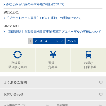
みなとみらい線の年末年始の運転について
2023/12/01
「プラットホーム事故0（ゼロ）運動」の実施について
2023/11/30
【新高島駅】自動販売機設置事業者選定プロポーザルの実施について
1
2
3
4
5
6
7
次へ >
路線図・
運賃・
お得な
乗り換え案内
定期券
一日乗車券
よくあるご質問
お問い合わせ
広告出稿について
企業情報