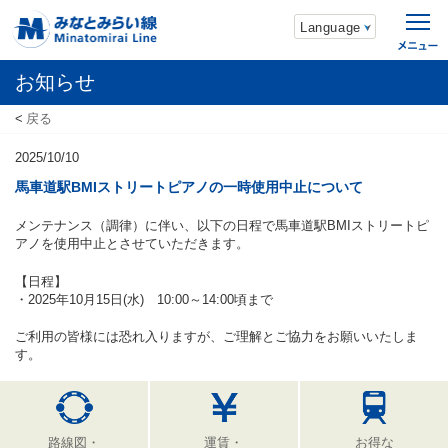
Language
お知らせ
戻る
2025/10/10
馬車道駅BMIストリートピアノの一時使用中止について
メンテナンス（調律）に伴い、以下の日程で馬車道駅
BMI
ストリートピ
アノを使用中止とさせていただきます。
【日程】
・2025年10月15
日(水
)
10
:00
～14
:00
頃まで
ご利用の皆様には恐れ入りますが、ご理解とご協力をお願いいたしま
す。
路線図・
運賃・
お得な