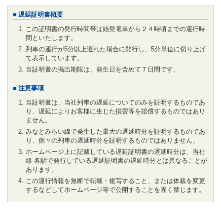
遅延証明書概要
この証明書の発行時間帯は始発電車から２４時頃までの運行時
間といたします。
列車の運行が5分以上遅れた場合に発行し、5分単位に切り上げ
て表示しています。
当証明書の掲出期限は、発生日を含めて７日間です。
注意事項
当証明書は、当社列車の遅延についてのみを証明するものであ
り、遅延によりお客様に生じた損害等を賠償するものではあり
ません。
みなとみらい線で発生した最大の遅延時分を証明するものであ
り、個々の列車の遅延時分を証明するものではありません。
ホームページ上に記載している遅延証明書の遅延時分は、当社
線 各駅で発行している遅延証明書の遅延時分とは異なることが
あります。
この運行情報を無断で転載・複写すること、または体裁を変更
するなどしてホームページ等で公開することを固く禁じます。