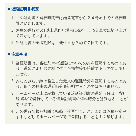
遅延証明書概要
この証明書の発行時間帯は始発電車から２４時頃までの運行時
間といたします。
列車の運行が5分以上遅れた場合に発行し、5分単位に切り上げ
て表示しています。
当証明書の掲出期限は、発生日を含めて７日間です。
注意事項
当証明書は、当社列車の遅延についてのみを証明するものであ
り、遅延によりお客様に生じた損害等を賠償するものではあり
ません。
みなとみらい線で発生した最大の遅延時分を証明するものであ
り、個々の列車の遅延時分を証明するものではありません。
ホームページ上に記載している遅延証明書の遅延時分は、当社
線 各駅で発行している遅延証明書の遅延時分とは異なることが
あります。
この運行情報を無断で転載・複写すること、または体裁を変更
するなどしてホームページ等で公開することを固く禁じます。