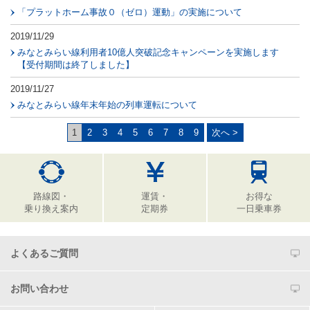
「プラットホーム事故０（ゼロ）運動」の実施について
2019/11/29
みなとみらい線利用者10億人突破記念キャンペーンを実施します
【受付期間は終了しました】
2019/11/27
みなとみらい線年末年始の列車運転について
1
2
3
4
5
6
7
8
9
次へ >
路線図・
運賃・
お得な
乗り換え案内
定期券
一日乗車券
よくあるご質問
お問い合わせ