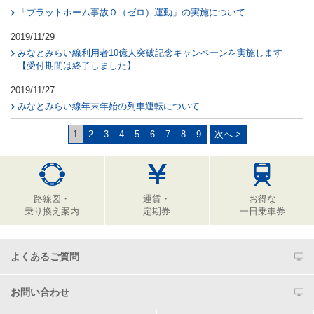
「プラットホーム事故０（ゼロ）運動」の実施について
2019/11/29
みなとみらい線利用者10億人突破記念キャンペーンを実施します
【受付期間は終了しました】
2019/11/27
みなとみらい線年末年始の列車運転について
1
2
3
4
5
6
7
8
9
次へ >
路線図・
運賃・
お得な
乗り換え案内
定期券
一日乗車券
よくあるご質問
お問い合わせ