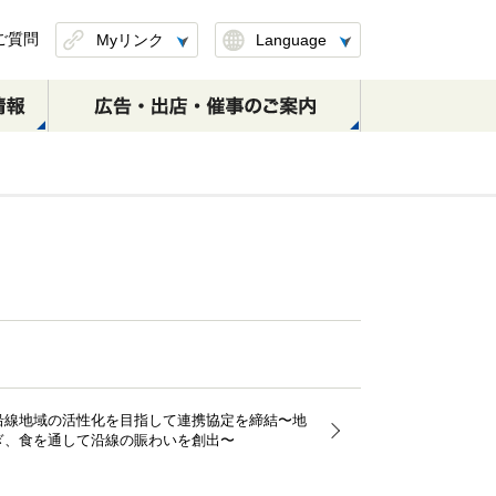
ご質問
Myリンク
Language
このページを保存
したリンクを削除
定期券のお取扱い
S-TRAINのご案内
日本大通り駅
元町･中華街駅
(区間変更・払戻し)
横浜・渋谷方面
横浜・渋谷方面
元町・中華街方面
沿線地域の活性化を目指して連携協定を締結〜地
ぎ、食を通して沿線の賑わいを創出〜