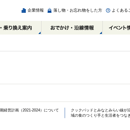
企業情報
落し物・お忘れ物をした方
よくある
チェック
の
ICカード
相互直通路線図
エリア別周辺スポット
各駅の乗降人員と
みなとみらい駅
割引制度
乗り換え案内
みなとみらい線時間
馬車道駅
広告・出店・催事スペ
横浜・渋谷方面
横浜・渋谷方面
ースのご案内
元町・中華街方面
元町・中華街方面
期経営計画（2021-2024）について
クックパッドとみなとみらい線が
域の食のつくり手と生活者をつな