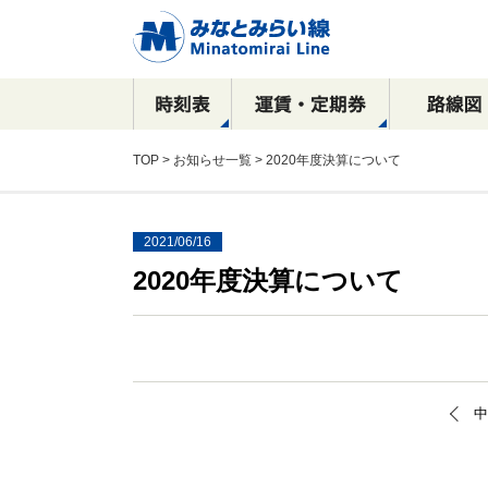
TOP
>
お知らせ一覧
> 2020年度決算について
2021/06/16
2020年度決算について
駅看板など
運賃
全路線マップ
目的別で探す！
横浜駅
乗車券の種類
停車駅・所要時間
沿線周辺おすすめ
駅構内における
新高島駅
広告出稿のご案内
観光スポット案内
ご案内
コース
催事物販のご案内
元町・中華街方面
横浜・渋谷方面
駅ポスター
元町・中華街方面
駅サインボード
SPメディア
中
デジタルサイネージ