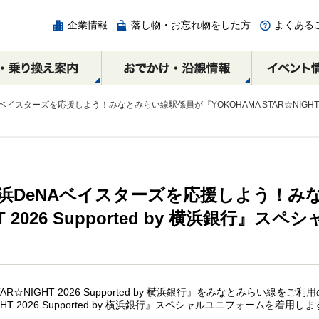
企業情報
落し物・お忘れ物をした方
よくある
スターズを応援しよう！みなとみらい線駅係員が『YOKOHAMA STAR☆NIGHT 20
チェック
浜DeNAベイスターズを応援しよう！み
の
ICカード
相互直通路線図
エリア別周辺スポット
各駅の乗降人員と
みなとみらい駅
割引制度
乗り換え案内
みなとみらい線時間
馬車道駅
広告・出店・催事スペ
横浜・渋谷方面
横浜・渋谷方面
HT 2026 Supported by 横浜銀行
ースのご案内
元町・中華街方面
元町・中華街方面
AR☆NIGHT 2026 Supported by 横浜銀行』をみなとみらい
HT 2026 Supported by 横浜銀行』スペシャルユニフォームを着用し