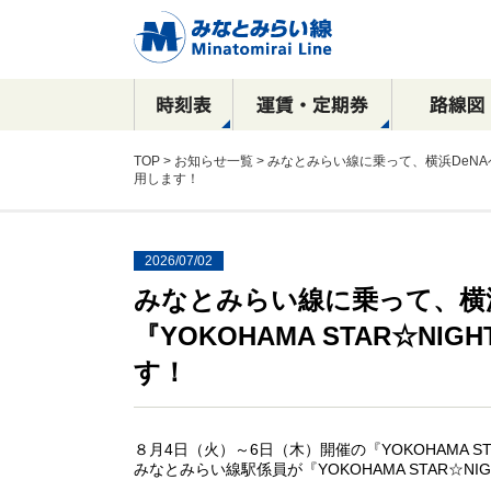
TOP
>
お知らせ一覧
> みなとみらい線に乗って、横浜DeNAベイ
用します！
2026/07/02
駅看板など
みなとみらい線に乗って、横
運賃
全路線マップ
目的別で探す！
横浜駅
乗車券の種類
停車駅・所要時間
沿線周辺おすすめ
駅構内における
新高島駅
広告出稿のご案内
観光スポット案内
ご案内
コース
催事物販のご案内
元町・中華街方面
横浜・渋谷方面
『YOKOHAMA STAR☆NIG
駅ポスター
元町・中華街方面
す！
駅サインボード
SPメディア
デジタルサイネージ
８月4日（火）～6日（木）開催の『YOKOHAMA ST
みなとみらい線駅係員が『YOKOHAMA STAR☆NIG